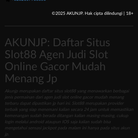
©2025 AKUNJP. Hak cipta dilindungi | 18+
AKUNJP: Daftar Situs
Slot88 Agen Judi Slot
Online Gacor Mudah
Menang Jp
Akunjp merupakan daftar situs slot88 yang menawarkan berbagai
jenis permainan dari agen judi slot online gacor mudah menang
terbaru dapat dipastikan jp hari ini. Slot88 merupakan provider
terbaik yang siap menemani kalian secara 24 jam untuk memastikan
kemenangan sudah berada ditangan kalian masing-masing, cukup
login melalui android ataupun IOS saja kalian sudah bisa
mengetahui sensasi jackpot pada malam ini hanya pada situs akun
jp.